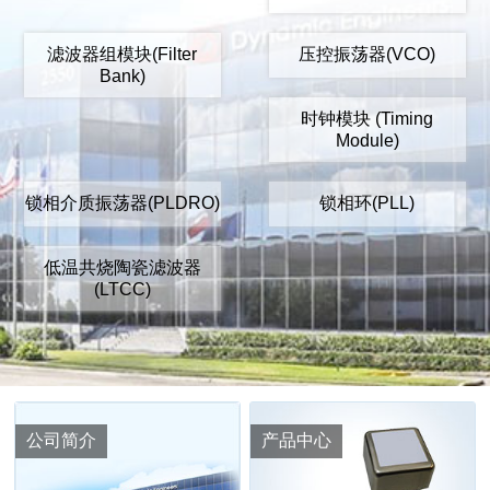
滤波器组模块(Filter
压控振荡器(VCO)
Bank)
时钟模块 (Timing
Module)
锁相介质振荡器(PLDRO)
锁相环(PLL)
低温共烧陶瓷滤波器
(LTCC)
公司简介
产品中心