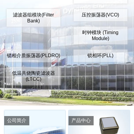
滤波器组模块(Filter
压控振荡器(VCO)
Bank)
时钟模块 (Timing
Module)
锁相介质振荡器(PLDRO)
锁相环(PLL)
低温共烧陶瓷滤波器
(LTCC)
公司简介
产品中心