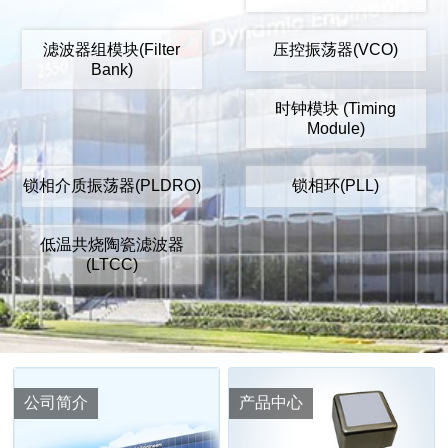
滤波器组模块(Filter
压控振荡器(VCO)
Bank)
时钟模块 (Timing
Module)
锁相介质振荡器(PLDRO)
锁相环(PLL)
低温共烧陶瓷滤波器
(LTCC)
公司简介
产品中心