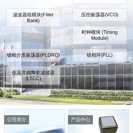
滤波器组模块(Filter
压控振荡器(VCO)
Bank)
时钟模块 (Timing
Module)
锁相介质振荡器(PLDRO)
锁相环(PLL)
低温共烧陶瓷滤波器
(LTCC)
公司简介
产品中心