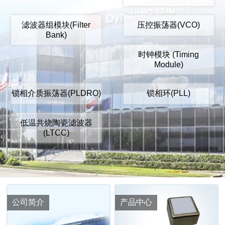
滤波器组模块(Filter
压控振荡器(VCO)
Bank)
时钟模块 (Timing
Module)
锁相介质振荡器(PLDRO)
锁相环(PLL)
低温共烧陶瓷滤波器
(LTCC)
公司简介
产品中心