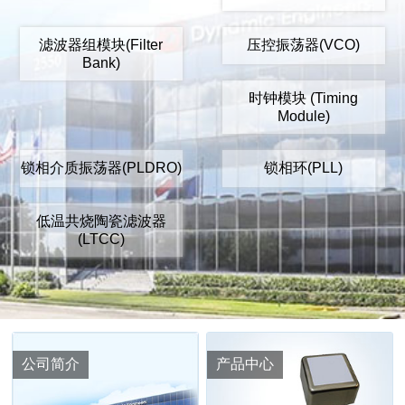
滤波器组模块(Filter
压控振荡器(VCO)
Bank)
时钟模块 (Timing
Module)
锁相介质振荡器(PLDRO)
锁相环(PLL)
低温共烧陶瓷滤波器
(LTCC)
公司简介
产品中心